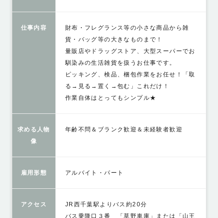
仕事内容
財布・フレグランス等の小さな商品から雑
貨・バッグ等の大きなものまで！
量販店やドラッグストア、大型スーパーでお
馴染みの生活雑貨を扱うお仕事です。
ピッキング、検品、梱包作業をお任せ！「取
る→見る→置く→包む」これだけ！
作業自体はとってもシンプル★
求める人物
年齢不問＆ブランク歓迎＆未経験者歓迎
像
雇用形態
アルバイト・パート
アクセス
JR西千葉駅よりバス約20分
バス乗降口３番 「草野車庫」または「山王