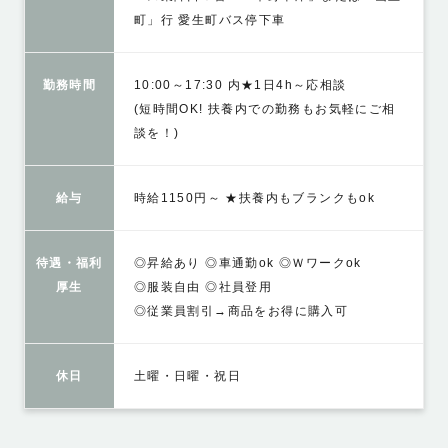
町」行 愛生町バス停下車
勤務時間
10:00～17:30 内★1日4h～応相談
(短時間OK! 扶養内での勤務もお気軽にご相
談を！)
給与
時給1150円～ ★扶養内もブランクもok
待遇・福利
◎昇給あり ◎車通勤ok ◎Ｗワークok
厚生
◎服装自由 ◎社員登用
◎従業員割引→商品をお得に購入可
休日
土曜・日曜・祝日